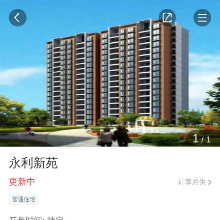
1
/
1
永利新苑
更新中
计算月供
普通住宅