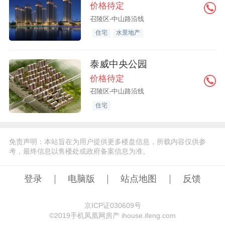
价格待定
召陵区-中山路沿线
住宅
水景地产
泰威中央公园
价格待定
召陵区-中山路沿线
住宅
免责声明：本站旨在为用户提供更多楼盘信息，所载内容仅供参
考，最终信息以售楼处或政府备案信息为准。
登录
电脑版
站点地图
反馈
京ICP证030609号
©️2019手机凤凰网房产 ihouse.ifeng.com